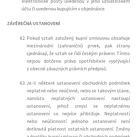
elektronické pošty uvedenou v jeho uživatelském
účtu či uvedenou kupujícím v objednávce.
ZÁVĚREČNÁ USTANOVENÍ
Pokud vztah založený kupní smlouvou obsahuje
mezinárodní (zahraniční) prvek, pak strany
sjednávají, že vztah se řídí českým právem. Tímto
nejsou dotčena práva spotřebitele vyplývající
z obecně závazných právních předpisů.
Je-li některé ustanovení obchodních podmínek
neplatné nebo neúčinné, nebo se takovým stane,
namísto neplatných ustanovení nastoupí
ustanovení, jehož smysl se neplatnému
ustanovení co nejvíce přibližuje. Neplatností
nebo neúčinností jednoho ustanovení není
dotknutá platnost ostatních ustanovení. Změny
a doplňky kupní smlouvy či obchodních podmínek