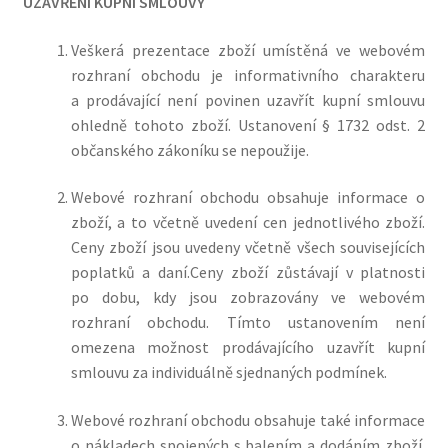
UZAVŘENÍ KUPNÍ SMLOUVY
Veškerá prezentace zboží umístěná ve webovém
rozhraní obchodu je informativního charakteru
a prodávající není povinen uzavřít kupní smlouvu
ohledně tohoto zboží. Ustanovení § 1732 odst. 2
občanského zákoníku se nepoužije.
Webové rozhraní obchodu obsahuje informace o
zboží, a to včetně uvedení cen jednotlivého zboží.
Ceny zboží jsou uvedeny včetně všech souvisejících
poplatk
ů a daní.
Ceny zboží zůstávají v platnosti
po dobu, kdy jsou zobrazovány ve webovém
rozhraní obchodu.
Tímto ustanovením není
omezena možnost prodávajícího uzavřít kupní
smlouvu za individuálně sjednaných podmínek.
Webové rozhraní obchodu obsahuje také informace
o nákladech spojených s balením a dodáním zboží.