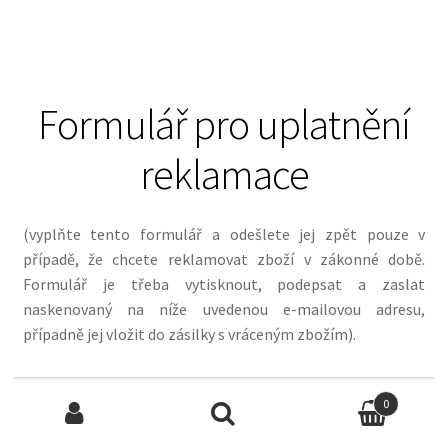
Formulář pro uplatnění
reklamace
(vyplňte tento formulář a odešlete jej zpět pouze v
případě, že chcete reklamovat zboží v zákonné době.
Formulář je třeba vytisknout, podepsat a zaslat
naskenovaný na níže uvedenou e-mailovou adresu,
případně jej vložit do zásilky s vráceným zbožím).
Adresát
Hledat:
0
Internetový obchod:
www.drevodekorace.cz
Hledat