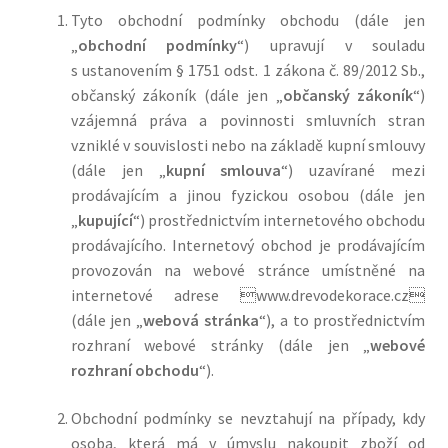
Tyto obchodní podmínky
obchodu
(dále jen
„
obchodní podmínky
“) upravují v souladu
s ustanovením § 1751 odst. 1 zákona č. 89/2012 Sb.,
občanský zákoník (dále jen „
občanský zákoník
“)
vzájemná práva a povinnosti smluvních stran
vzniklé v souvislosti nebo na základě kupní smlouvy
(dále jen „
kupní smlouva
“) uzavírané mezi
prodávajícím a jinou fyzickou osobou (dále jen
„
kupující
“) prostřednictvím internetového obchodu
prodávajícího. Internetový obchod je prodávajícím
provozován na webové stránce umístněné na
internetové adrese 
www.drevodekorace.cz

(dále jen „
webová stránka
“), a to prostřednictvím
rozhraní webové stránky (dále jen „
webové
rozhraní obchodu
“).
Obchodní podmínky se nevztahují na případy, kdy
osoba, která má v úmyslu nakoupit zboží od