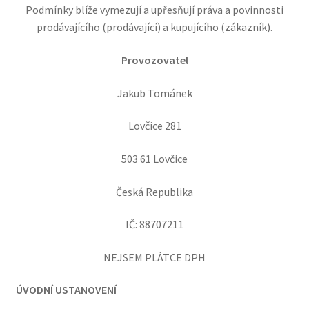
Podmínky blíže vymezují a upřesňují práva a povinnosti
VÁNOCE
prodávajícího (prodávající) a kupujícího (zákazník).
NA PŘÁNÍ
Provozovatel
SVATBA
Jakub Tománek
Lovčice 281
503 61 Lovčice
Česká Republika
IČ: 88707211
NEJSEM PLÁTCE DPH
ÚVODNÍ USTANOVENÍ