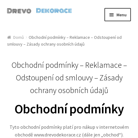
Přeskočit
Přejít
Menu
na
k
navigaci
obsahu
SRDÍČKA
webu
Domů
Obchodní podmínky – Reklamace – Odstoupení od
smlouvy – Zásady ochrany osobních údajů
NAROZENÍ DÍTĚTE
NÁPISY
Obchodní podmínky – Reklamace –
Odstoupení od smlouvy – Zásady
GALANTERIE
ochrany osobních údajů
ZÁPICHY
Obchodní podmínky
VELIKONOCE
Tyto obchodní podmínky platí pro nákup v internetovém
PODZIM
obchodě www.drevodekorace.cz (dále jen „obchod“).