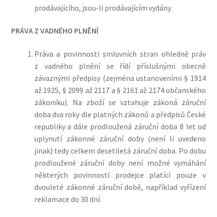
prodávajícího, jsou-li prodávajícím vydány.
PRÁVA Z VADNÉHO PLNĚNÍ
Práva a povinnosti smluvních stran ohledně práv
z vadného plnění se řídí příslušnými obecně
závaznými předpisy (zejména ustanoveními § 1914
až 1925, § 2099 až 2117 a § 2161 až 2174 občanského
zákoníku).
Na zboží se vztahuje zákoná záruční
doba dva roky dle platných zákonů a předpisů České
republiky a dále prodloužená záruční doba 8 let od
uplynutí zákonné záruční doby (není li uvedeno
jinak) tedy celkem desetiletá záruční doba. Po dobu
prodloužené záruční doby není možné vymáhání
některých povinností prodejce platící pouze v
dvouleté zákonné záruční době, například vyřízení
reklamace do 30 dní.