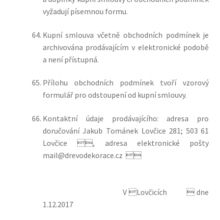
vyžadují písemnou formu.
Kupní smlouva včetně obchodních podmínek je
archivována prodávajícím v elektronické podobě
a není přístupná.
Přílohu obchodních podmínek tvoří vzorový
formulář pro odstoupení od kupní smlouvy.
Kontaktní údaje prodávajícího: adresa pro
doručován
í Jakub Tománek Lovčice 281; 503 61
Lovčice
, adresa elektronické pošt
y
mail@drevodekorace.cz

V Lovčicích  dne
1.12.2017