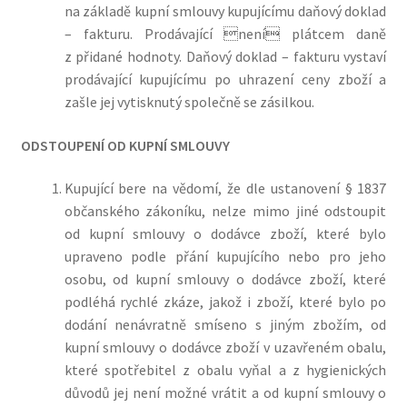
na základě kupní smlouvy kupujícímu daňový doklad
– fakturu. Prodávající 
není
 plátcem daně
z přidané hodnoty. Daňový doklad – fakturu vystaví
prodávající kupujícímu po uhrazení ceny zboží a
zašle jej
vytisknutý společně se zásilkou.
ODSTOUPENÍ OD KUPNÍ SMLOUVY
Kupující bere na vědomí, že dle ustanovení § 1837
občanského zákoníku, nelze mimo jiné odstoupit
od kupní smlouvy o dodávce zboží, které bylo
upraveno podle přání kupujícího nebo pro jeho
osobu, od kupní smlouvy o dodávce zboží, které
podléhá rychlé zkáze, jakož i zboží, které bylo po
dodání nenávratně smíseno s jiným zbožím, od
kupní smlouvy o dodávce zboží v uzavřeném obalu,
které spotřebitel z obalu vyňal a z hygienických
důvodů jej není možné vrátit a od kupní smlouvy o