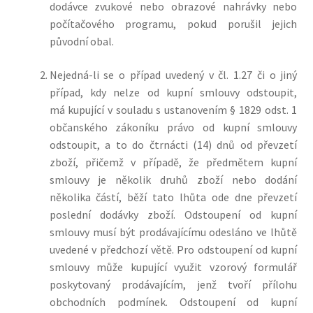
dodávce zvukové nebo obrazové nahrávky nebo
počítačového programu, pokud porušil jejich
původní obal.
Nejedná-li se o případ uvedený v čl. 1.27 či o jiný
případ, kdy nelze od kupní smlouvy odstoupit,
má kupující v souladu s ustanovením § 1829 odst. 1
občanského zákoníku právo od kupní smlouvy
odstoupit, a to do čtrnácti (14) dnů od převzetí
zboží, přičemž v případě, že předmětem kupní
smlouvy je několik druhů zboží nebo dodání
několika částí, běží tato lhůta ode dne převzetí
poslední dodávky zboží. Odstoupení od kupní
smlouvy musí být prodávajícímu odesláno ve lhůtě
uvedené v předchozí větě. Pro odstoupení od kupní
smlouvy může kupující využit vzorový formulář
poskytovaný prodávajícím, jenž tvoří přílohu
obchodních podmínek.
Odstoupení od kupní